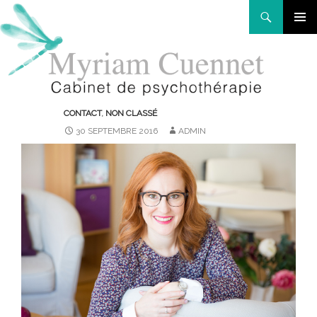
Recherche
Aller
MENU
au
PRINCIP
contenu
CONTACT
,
NON CLASSÉ
30 SEPTEMBRE 2016
ADMIN