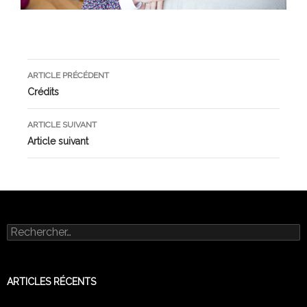
Navigation
ARTICLE PRÉCÉDENT
des
Crédits
articles
ARTICLE SUIVANT
Article suivant
Rechercher :
ARTICLES RÉCENTS